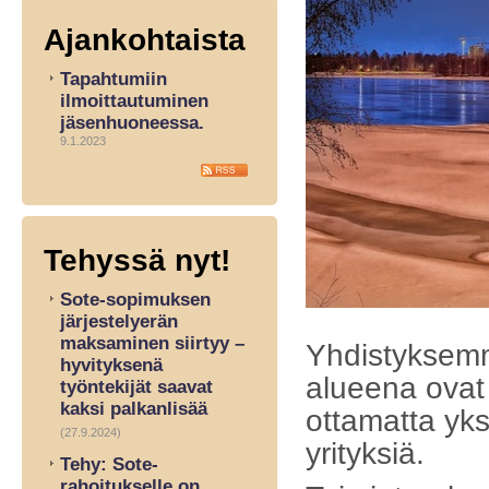
Ajankohtaista
Tapahtumiin
ilmoittautuminen
jäsenhuoneessa.
9.1.2023
Tehyssä nyt!
Sote-sopimuksen
järjestelyerän
maksaminen siirtyy –
Yhdistyksemm
hyvityksenä
alueena ovat 
työntekijät saavat
kaksi palkanlisää
ottamatta yks
(27.9.2024)
yrityksiä.
Tehy: Sote-
rahoitukselle on