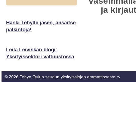
vasemmalla
ja kirja
Hanki Tehylle jäsen, ansaitse
palkintoja!
Leila Leiviskän blogi:
Yksityissektori valtuustossa
©
2026 Tehyn Oulun seudun yksityisalojen ammattiosasto ry