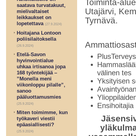
Toiminta-alue
saatava turvatakuut,
Utajärvi, Kem
mielivaltaiset
leikkaukset on
Tyrnävä.
lopetettava
(27.9.2024)
Hoitajana Lontoon
poliisilaitoksella
Ammattiosas
(26.9.2024)
Etelä-Savon
PlusTerveys 
hyvinvointialue
Hammaslääkä
uhkaa irtisanoa jopa
välinen tes
168 työntekijää –
”Monella meni
Yksityisen s
viikonloppu pilalle”,
Avaintyöna
sanoo
Ylioppilaid
pääluottamusmies
Ensihoitajia
(25.9.2024)
Miten toimimme, kun
Jäsensiv
työkaveri viestii
epäasiallisesti?
yläkulma
(25.9.2024)